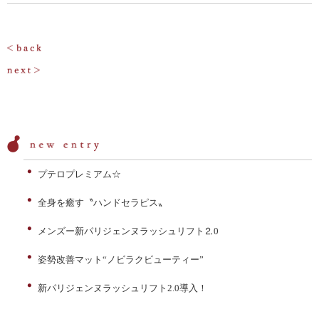
投
稿
ナ
ビ
ゲ
ー
プテロプレミアム☆
シ
全身を癒す〝ハンドセラピス〟
ョ
ン
メンズー新パリジェンヌラッシュリフト⒉0
姿勢改善マット“ノビラクビューティー”
新パリジェンヌラッシュリフト2.0導入！