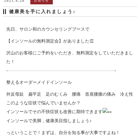
2021.4.28
お知らせ
健康美を手に入れましょう♪
先日、サロン和のカウンセリングブースで
【インソールの無料測定会】がありました👏
沢山のお客様にご予約をいただき、無料測定をしていただきまし
た！
+‥‥‥‥‥‥‥‥‥‥‥‥‥‥‥‥‥‥‥‥‥‥‥‥‥‥‥‥‥‥‥‥‥‥+
整えるオーダーメイドインソール
外反母趾 扁平足 足のむくみ 腰痛 首肩腰膝の痛み 冷え性
このような症状で悩んでいませんか？
インソールでその不快症状も改善に期待できます
インソールで美脚，健康美目指しましょう♪
っということで！まずは、自分を知る事が大事ですよね！