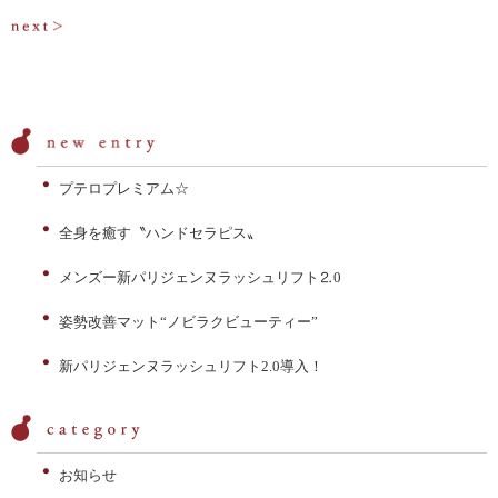
稿
ナ
ビ
ゲ
ー
プテロプレミアム☆
シ
全身を癒す〝ハンドセラピス〟
ョ
ン
メンズー新パリジェンヌラッシュリフト⒉0
姿勢改善マット“ノビラクビューティー”
新パリジェンヌラッシュリフト2.0導入！
お知らせ