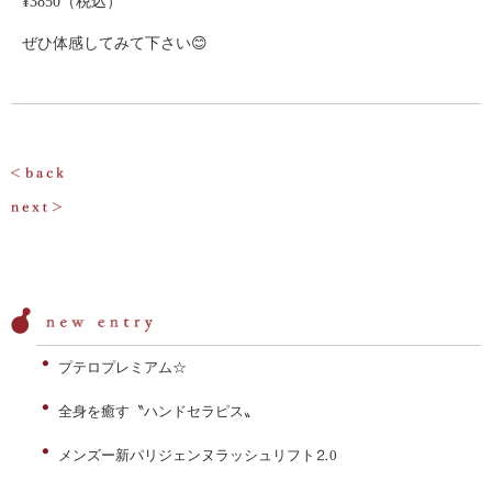
¥3850（税込）
ぜひ体感してみて下さい😊
投
稿
ナ
ビ
ゲ
ー
プテロプレミアム☆
シ
全身を癒す〝ハンドセラピス〟
ョ
ン
メンズー新パリジェンヌラッシュリフト⒉0