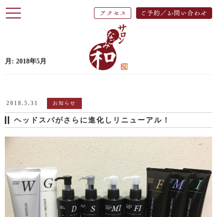
t
o
g
g
l
e
月:
2018年5月
n
a
v
i
2018.5.31
お知らせ
g
a
ヘッドスパがさらに進化しリニューアル！
t
i
o
n